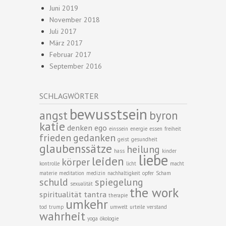
Juni 2019
November 2018
Juli 2017
März 2017
Februar 2017
September 2016
SCHLAGWÖRTER
bewusstsein
angst
byron
katie
denken
ego
einssein
energie
essen
freiheit
frieden
gedanken
geist
gesundheit
glaubenssätze
heilung
hass
kinder
liebe
leiden
körper
kontrolle
licht
macht
materie
meditation
medizin
nachhaltigkeit
opfer
Scham
schuld
spiegelung
sexualität
the work
spiritualität
tantra
therapie
umkehr
tod
trump
umwelt
urteile
verstand
wahrheit
yoga
ökologie